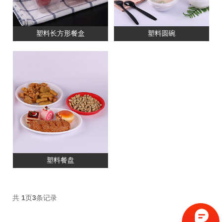
塑料长方形餐盒
塑料圆碗
塑料餐盘
共
1
页
3
条记录