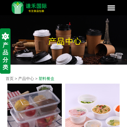
产
品
分
类
首页
>
产品中心
>
塑料餐盒