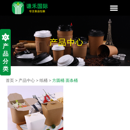
产
品
分
类
首页
>
产品中心
>
纸桶
>
方圆桶 面条桶