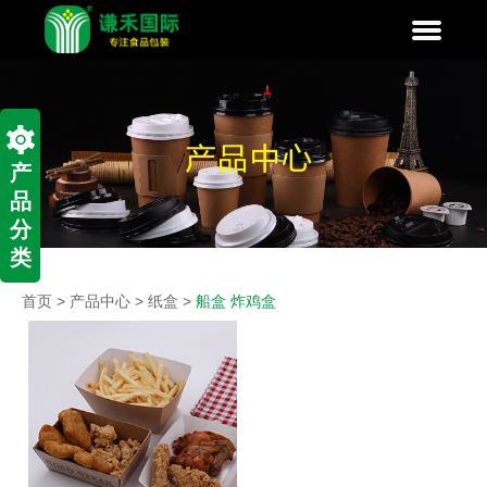
产
品
分
类
首页
>
产品中心
>
纸盒
>
船盒 炸鸡盒