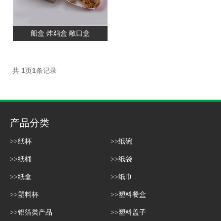
船盒 炸鸡盒 敞口盒
共
1
页
1
条记录
产品分类
>>纸杯
>>纸碗
>>纸桶
>>纸袋
>>纸盒
>>纸巾
>>塑料杯
>>塑料餐盒
>>铝箔类产品
>>塑料盖子