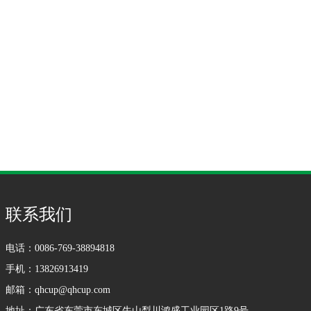
联系我们
电话：0086-769-38894818
手机：13826913419
邮箱：
qhcup@qhcup.com
地址：广东省东莞市东城区牛山梨川鸿盛工业园区1路9号