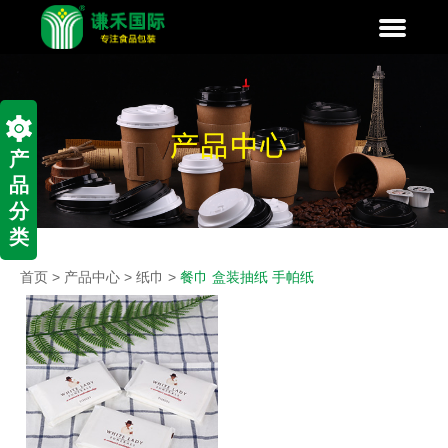
产
品
分
类
首页
>
产品中心
>
纸巾
>
餐巾 盒装抽纸 手帕纸