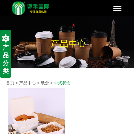
产
品
分
类
首页
>
产品中心
>
纸盒
>
中式餐盒