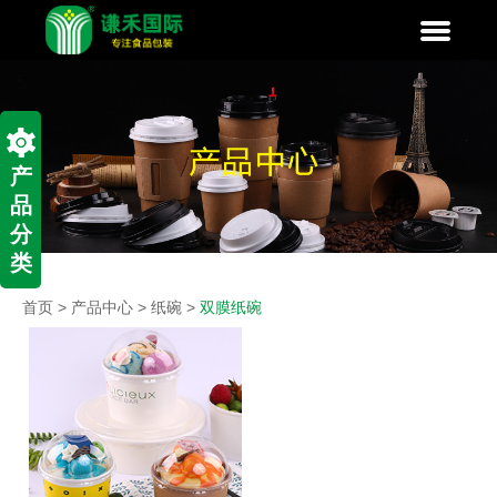
产
品
分
类
首页
>
产品中心
>
纸碗
>
双膜纸碗