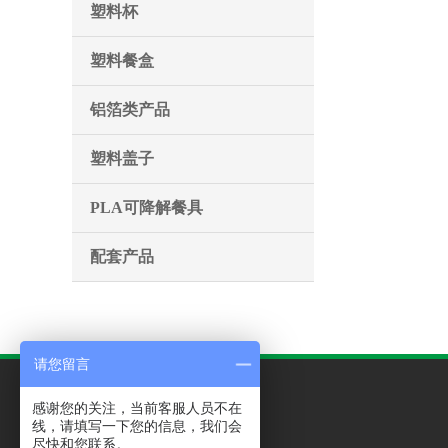
塑料杯
塑料餐盒
铝箔类产品
塑料盖子
PLA可降解餐具
配套产品
请您留言
感谢您的关注，当前客服人员不在
产品分类
线，请填写一下您的信息，我们会
尽快和您联系。