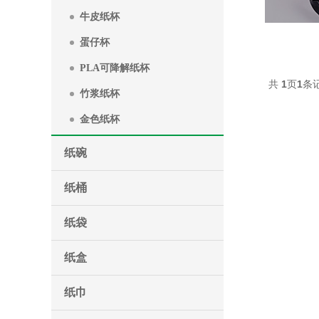
牛皮纸杯
蛋仔杯
PLA可降解纸杯
共
1
页
1
条
竹浆纸杯
金色纸杯
纸碗
纸桶
纸袋
纸盒
纸巾