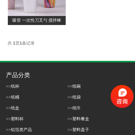
吸管 一次性刀叉勺 搅拌棒
共
1
页
1
条记录
产品分类
>>纸杯
>>纸碗
>>纸桶
>>纸袋
>>纸盒
>>纸巾
>>塑料杯
>>塑料餐盒
>>铝箔类产品
>>塑料盖子