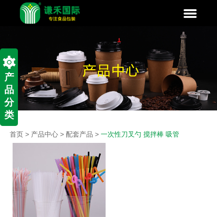
产
品
分
类
首页
>
产品中心
>
配套产品
>
一次性刀叉勺 搅拌棒 吸管