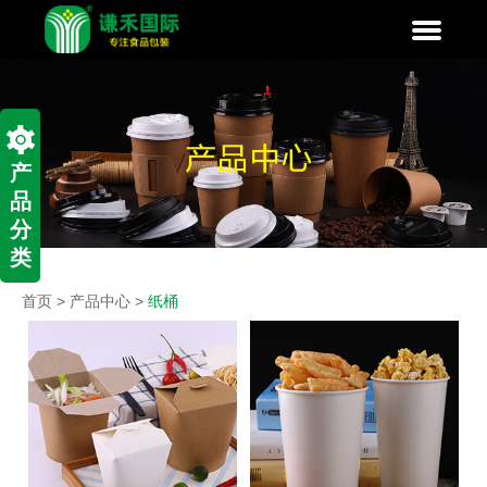
产
品
分
类
首页
>
产品中心
>
纸桶