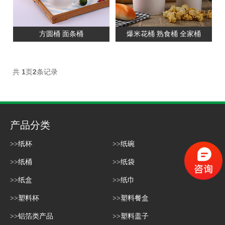
方圆桶 面条桶
爆米花桶 熟食桶 全家桶
共
1
页
2
条记录
产品分类
>>纸杯
>>纸碗
>>纸桶
>>纸袋
>>纸盒
>>纸巾
>>塑料杯
>>塑料餐盒
>>铝箔类产品
>>塑料盖子