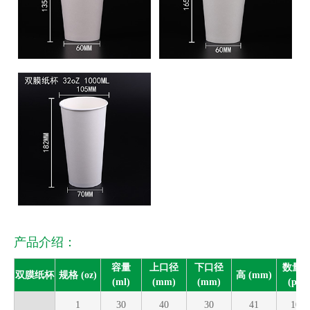
产品介绍：
容量
上口径
下口径
数量/
双膜纸杯
规格 (oz)
高 (mm)
(ml)
(mm)
(mm)
(pcs)
1
30
40
30
41
100