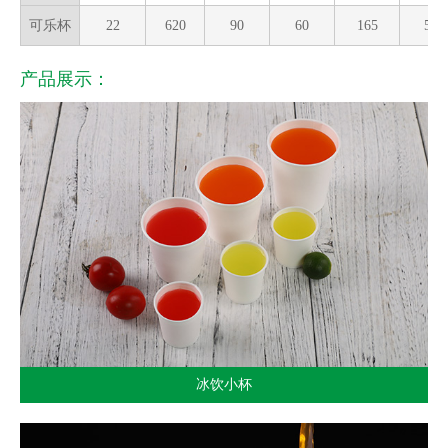
可乐杯
22
620
90
60
165
50
产品展示：
冰饮小杯